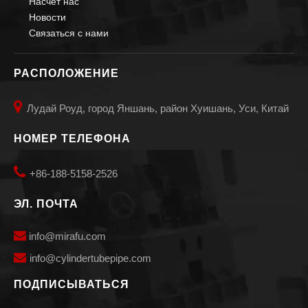
Насчет нас
Новости
Связаться с нами
РАСПОЛОЖЕНИЕ

Лудай Роуд, город Яншань, район Хуишань, Уси, Китай
НОМЕР ТЕЛЕФОНА

+86-188-5158-2526
ЭЛ. ПОЧТА

info@mirafu.com

i
nfo@cylindertubepipe.com
ПОДПИСЫВАТЬСЯ