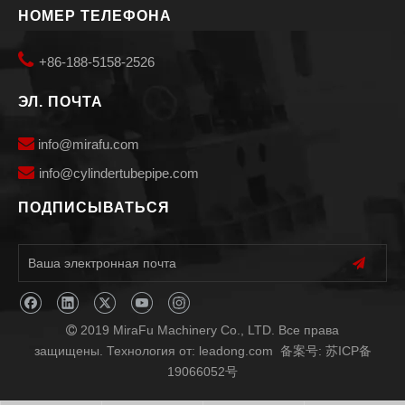
НОМЕР ТЕЛЕФОНА

+86-188-5158-2526
ЭЛ. ПОЧТА

info@mirafu.com

i
nfo@cylindertubepipe.com
ПОДПИСЫВАТЬСЯ
2019 MiraFu Machinery Co., LTD. Все права

защищены. Технология от:
leadong.com
备案号:
苏ICP备
19066052号