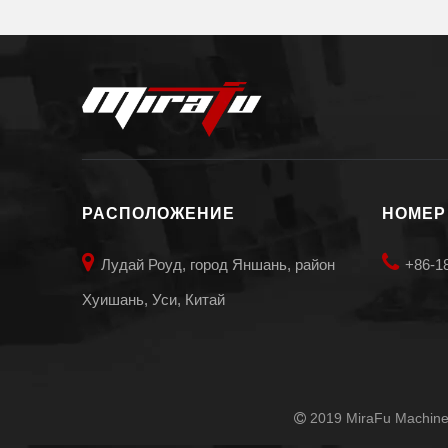
РАСПОЛОЖЕНИЕ
НОМЕР


Лудай Роуд, город Яншань, район
+86-1
Хуишань, Уси, Китай
2019 MiraFu Machine
