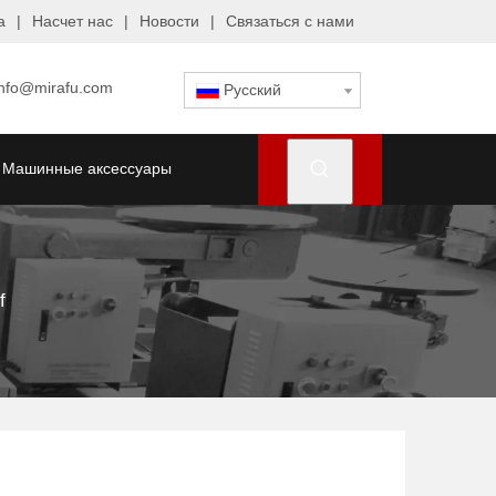
а
|
Насчет нас
|
Новости
|
Связаться с нами
info@mirafu.com
Pусский
Машинные аксессуары
f