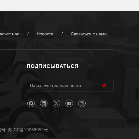
асчет нас
/
Новости
/
Связаться с нами
ПОДПИСЫВАТЬСЯ
号:
苏ICP备19066052号