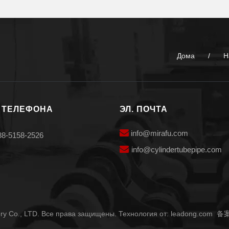
Дома
/
Н
 ТЕЛЕФОНА
ЭЛ. ПОЧТА

info@mirafu.com
88-5158-2526

i
nfo@cylindertubepipe.com
ry Co., LTD. Все права защищены. Технология от:
leadong.com
备案