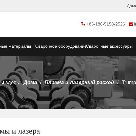
Дом

+86-188-5158-2526

ные материалы
Сварочное оборудование
Сварочные аксессуары
ы здесь:
Дома
/
Плазма и лазерный расход
/
Trump
мы и лазера