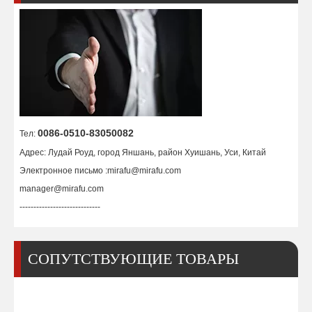
Форсунка Ref.0126933 СЕРИЯ ECE, TR301-4564X, L30797, HG10.158
3D держатель сопла 936678 / 096678, керамический
0086-0510-83050082
Тел:
Адрес: Лудай Роуд, город Яншань, район Хуишань, Уси, Китай
Электронное письмо :
mirafu@mirafu.com
manager@mirafu.com
-----------------------------
СОПУТСТВУЮЩИЕ ТОВАРЫ
Держатель сопла 0260432 Trumpf, керамический
Форсунка Ref.0352281 СЕРИЯ ECE, TR301-0562CPX, L3019X, HG10.151/C