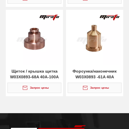
Щиток / крышка щитка
Форсунка/наконечник
W03X0893-68A 40A-100A
W03X0893 -61A 40A
Запрос цены
Запрос цены