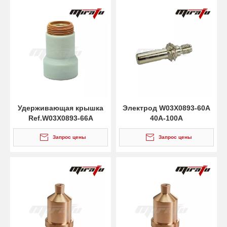
Удерживающая крышка
Электрод W03X0893-60A
Ref.W03X0893-66A
40A-100A
Запрос цены
Запрос цены