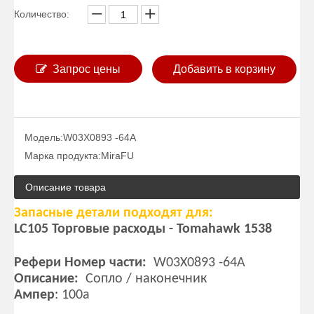
Количество:
Запрос цены
Добавить в корзину
Модель:
W03X0893 -64A
Марка продукта:
MiraFU
Описание товара
Запасные детали подходят для:
LC105 Торговые расходы - Tomahawk 1538
Рефери Номер части:
W03X0893 -64A
Описание:
Сопло / наконечник
Ампер
: 100a