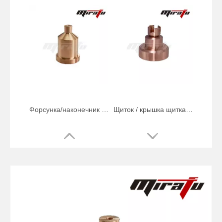
Щиток / крышка щитка W03X0893-68A 40A-100A
Электрод W03X0893-60A 40A-100A