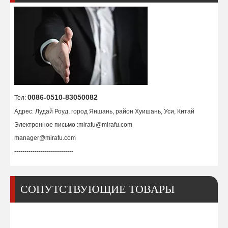
Форсунка/наконечник W03X0893 -62A 60A
Форсунка/наконечник W03X0893 -63A 80A
0086-0510-83050082
Тел:
Адрес: Лудай Роуд, город Яншань, район Хуишань, Уси, Китай
Электронное письмо :
mirafu@mirafu.com
manager@mirafu.com
-----------------------------
СОПУТСТВУЮЩИЕ ТОВАРЫ
Форсунка/наконечник W03X0893 -61A 40A
Щиток / крышка щитка W03X0893-67A 40A-100A