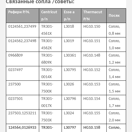
Связанные сопла /советы:
Рефери P/N.
Centricut
Esse a
Thermacut
Посяк
p/n
p/n
P/N
0124561,237499
TR301-
L3018
HG10.150
Сопло,
4561X
0,8 мм
0124562,237498
TR301-
L3019
HG10.151
Сопло,
4562X
1,0 мм
0966809
TR301-
L30361
HG10.148
Сопло,
6809X
1,2 мм
0237497
TR301-
L30795
HG10.152
Сопло,
0014X
1,4 мм
237500
TR301-
L3026
HG10.153
Сопло,
7500X
1,5 мм
0237501
TR301-
L30796
HG10.154
Сопло,
0017X
1,7 мм
237503,1253211
TR301-
L3024
HG10.155
Сопло,
7503X
2,0 мм
124564,0126933
TR301-
L30797
HG10.158
Сопло,