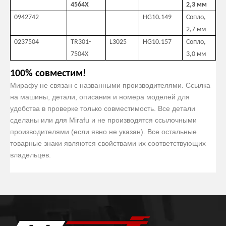
4564X
2,3 мм
0942742
HG10.149
Сопло,
2,7 мм
0237504
TR301-
L3025
HG10.157
Сопло,
7504X
3,0 мм
100% совместим!
Мирафу не связан с названными производителями. Ссылка
на машины, детали, описания и номера моделей для
удобства в проверке только совместимость. Все детали
сделаны или для Mirafu и не производятся ссылочными
производителями (если явно не указан). Все остальные
товарные знаки являются свойствами их соответствующих
владельцев.