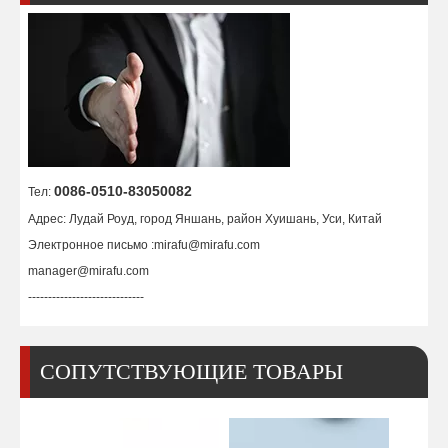
3D держатель сопла 936678 / 096678, керамический
Держатель сопла 0260432 Trumpf, керамический
0086-0510-83050082
Тел:
Адрес: Лудай Роуд, город Яншань, район Хуишань, Уси, Китай
Электронное письмо :
mirafu@mirafu.com
manager@mirafu.com
-----------------------------
СОПУТСТВУЮЩИЕ ТОВАРЫ
Держатель сопла Ref.1755673 Trumpf, 1349171, 1591594
Форсунка Ref.0352281 СЕРИЯ ECE, TR301-0562CPX, L3019X, HG10.151/C