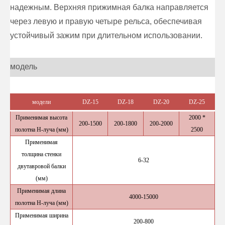
надежным. Верхняя прижимная балка направляется
через левую и правую четыре рельса, обеспечивая
устойчивый зажим при длительном использовании.
модель
модели
DZ-15
DZ-18
DZ-20
DZ-25
Применимая высота
2000 *
200-1500
200-1800
200-2000
полотна H-луча (мм)
2500
Применимая
толщина стенки
6-32
двутавровой балки
(мм)
Применимая длина
4000-15000
полотна H-луча (мм)
Применимая ширина
200-800