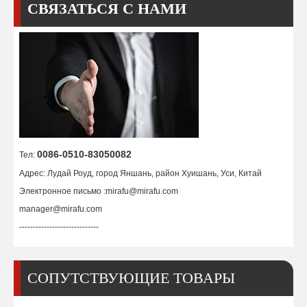
СВЯЗАТЬСЯ С НАМИ
0086-0510-83050082
Тел:
Адрес: Лудай Роуд, город Яншань, район Хуишань, Уси, Китай
Электронное письмо :
mirafu@mirafu.com
manager@mirafu.com
-----------------------------
СОПУТСТВУЮЩИЕ ТОВАРЫ
Станок для резки рам с ЧПУ
Правильная машина