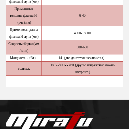
фланца H-луча (мм)
Применимая
толщина фланца H-
6-40
луча (мм)
Применимая длина
4000-15000
фланца H-луча (мм)
Скорость сборки (мм
500-600
/ мин)
Мощность
（
кВт
）
14
（
два двигателя исключены
）
380V-50HZ-3PH (другое напряжение можно
вольтаж
настроить)