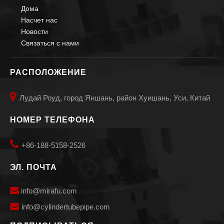
Дома
Насчет нас
Новости
Связаться с нами
РАСПОЛОЖЕНИЕ

Лудай Роуд, город Яншань, район Хуишань, Уси, Китай
НОМЕР ТЕЛЕФОНА

+86-188-5158-2526
ЭЛ. ПОЧТА

info@mirafu.com

i
nfo@cylindertubepipe.com