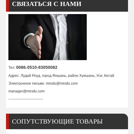
СВЯЗАТЬСЯ С НАМИ
Позиционер для сварки стола для труб 20 кг
Малый сварочный позиционер для 2 труб 500 фунтов
0086-0510-83050082
Тел:
Адрес: Лудай Роуд, город Яншань, район Хуишань, Уси, Китай
Электронное письмо :
mirafu@mirafu.com
manager@mirafu.com
-----------------------------
СОПУТСТВУЮЩИЕ ТОВАРЫ
400-фунтовый настольный сварочный позиционер
Большие самовыравнивающиеся малые сварочные вращатели для полировки