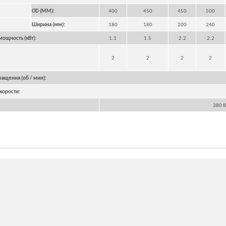
OD (MM):
400
450
450
500
Ширина (мм):
180
180
200
240
ощность (кВт):
1.1
1.5
2.2
2.2
2
2
2
2
ращения (об / мин):
корости:
380 В