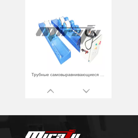
Трубные самовыравнивающиеся сварочные вращатели для масляного бака