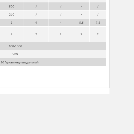
500
/
/
/
/
260
/
/
/
/
3
4
4
5.5
7.5
2
2
2
2
2
100-1000
VFD
 50 Гц или индивидуальный