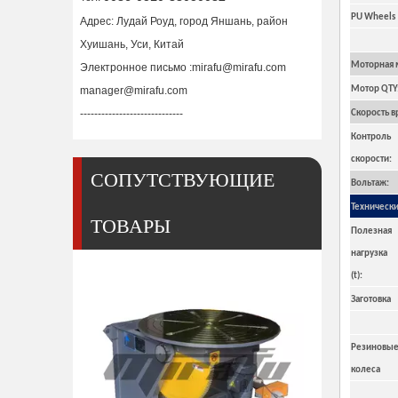
PU Wheels
Адрес: Лудай Роуд, город Яншань, район
Хуишань, Уси, Китай
Моторная м
Электронное письмо :
mirafu@mirafu.com
manager@mirafu.com
Мотор QTY
-----------------------------
Скорость в
Контроль
скорости:
СОПУТСТВУЮЩИЕ
Вольтаж:
Техническ
ТОВАРЫ
Небольшие саморегулирующиеся малые сварочные вращатели для сварки
Полезная
нагрузка
(t):
Заготовка
Резиновые
колеса