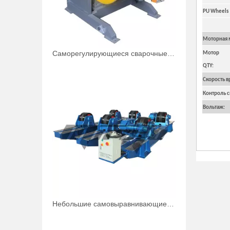
PU Wheels
Моторная м
Саморегулирующиеся сварочные вращатели Arc для сварки
Мотор
QTY:
Скорость в
Контроль с
Вольтаж:
Небольшие самовыравнивающиеся малые сварочные вращатели для труб