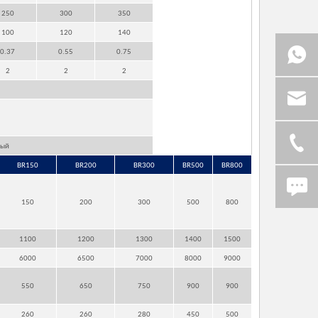
250
300
350
100
120
140
0.37
0.55
0.75
2
2
2
ный
BR150
BR200
BR300
BR500
BR800
150
200
300
500
800
1100
1200
1300
1400
1500
6000
6500
7000
8000
9000
550
650
750
900
900
260
260
280
450
500