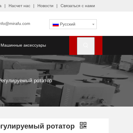
а
|
Насчет нас
|
Новости
|
Связаться с нами
info@mirafu.com
Pусский
Машинные аксессуары
Регулируемый ротатор
егулируемый ротатор