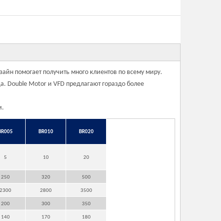
айн помогает получить много клиентов по всему миру.
а. Double Motor и VFD предлагают гораздо более
и.
BR005
BR010
BR020
5
10
20
250
320
500
2300
2800
3500
200
300
350
140
170
180