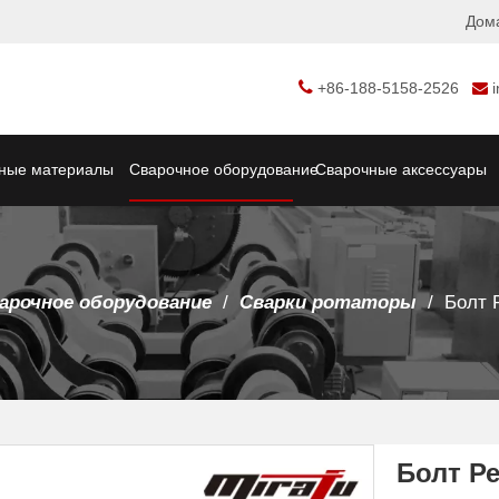
Дом

+86-188-5158-2526

ные материалы
Сварочное оборудование
Сварочные аксессуары
арочное оборудование
/
Сварки ротаторы
/
Болт 
Болт Р