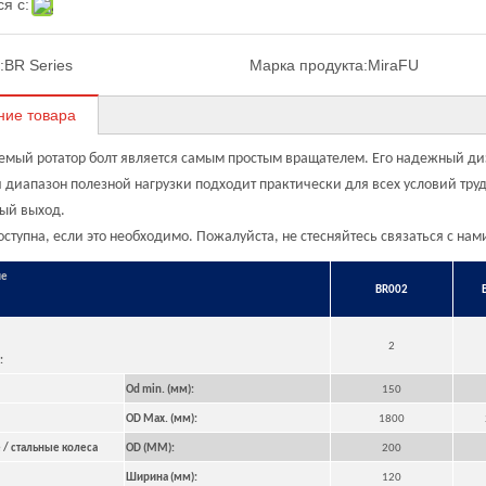
я с:
:
BR Series
Марка продукта:
MiraFU
ние товара
емый ротатор болт является самым простым вращателем. Его надежный диз
диапазон полезной нагрузки подходит практически для всех условий труд
ый выход.
оступна, если это необходимо. Пожалуйста, не стесняйтесь связаться с нам
ие
BR002
2
:
Od min. (мм):
150
OD Max. (мм):
1800
/ стальные колеса
OD (MM):
200
Ширина (мм):
120