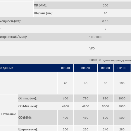
OD (MM):
200
Ширина (мм):
80
ощность (кВт):
0.18
:
2
ращения (об / мин):
100-1000
VFD
380 В 50 Гц или индивидуаль
ие данные
BR040
BR060
BR080
BR100
40
60
80
100
Od min. (мм):
600
750
850
1000
OD Max. (мм):
4200
4800
5000
5000
 / стальные
OD (MM):
400
450
500
500
Ширина (мм):
200
220
240
280