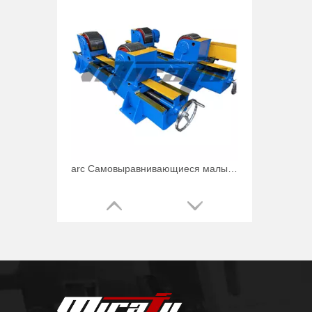
arc Самовыравнивающиеся малые сварочные вращатели для полировки