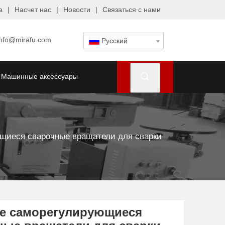
а
|
Насчет нас
|
Новости
|
Связаться с нами
info@mirafu.com
Pусский
Машинные аксессуары
щиеся сварочные вращатели для сварки
е саморегулирующиеся