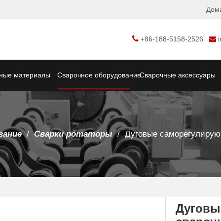
Дом

+86-188-5158-2526

ные материалы
Сварочное оборудование
Сварочные аксессуары
вание
/
Сварки ротаторы
/
Дуговые саморегулирую
Дуговы