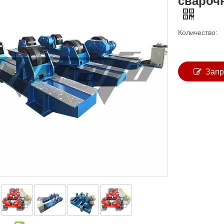
свароч
Количество:
Запр