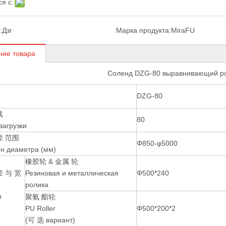
я с:
:
Дзг
Марка продукта:
MiraFU
ние товара
Соленд DZG-80 выравнивающий ро
DZG-80
载
80
загрузки
径 范围
Φ850-φ5000
н диаметра (мм)
橡胶轮 & 金属 轮
 与 宽
Резиновая и металлическая
Φ500*240
ролика
р
聚氨 酯轮
PU Roller
Φ500*200*2
(可 选 вариант)