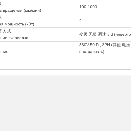
度
100-1000
ь вращения (мм/мин)
率
4
я мощность (кВт)
节 方式
变频 无极 调速 vfd (инверто
ние скоростью
380V-50 Гц-3PH (其他 电压 
ение
настраивать)