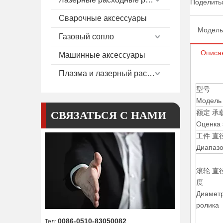
Поделитьс
Сварочные аксессуары
Модель
Газовый сопло
Описа
Машинные аксессуары
Плазма и лазерный расход
型号
Модель
额定 承
СВЯЗАТЬСЯ С НАМИ
Оценка 
工件 直
Диапазо
滚轮 直径
度
Диамет
ролика
0086-0510-83050082
Тел: