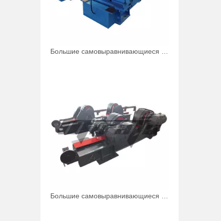
Большие самовыравнивающиеся малые сварочные вращатели для сварки
Большие самовыравнивающиеся сварочные вращатели для масляного бака