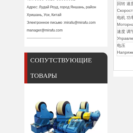
回转 速
Адрес: Лудай Роуд, город Яншань, район
Скорост
Хуишань, Уси, Китай
电机 功
Электронное письмо :
mirafu@mirafu.com
Моторна
manager@mirafu.com
速度 调
-----------------------------
Управле
电压
Напряж
СОПУТСТВУЮЩИЕ
ТОВАРЫ
Трубные самоцентрирующиеся сварочные вращатели для труб