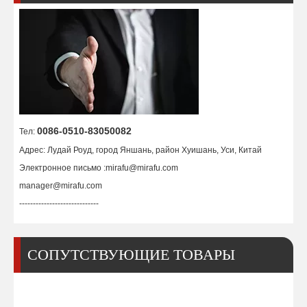
Крышка сопла 80A-130A Ref.220756
Форсунка 130A Ref.220182
0086-0510-83050082
Тел:
Адрес: Лудай Роуд, город Яншань, район Хуишань, Уси, Китай
Электронное письмо :
mirafu@mirafu.com
manager@mirafu.com
-----------------------------
СОПУТСТВУЮЩИЕ ТОВАРЫ
Щит 130А Ref.220183
Электрод 130А Ref.220181