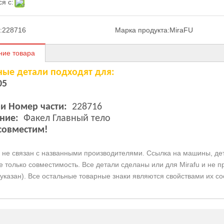
я с:
:
228716
Марка продукта:
MiraFU
ние товара
ные детали подходят для:
05
и Номер части:
228716
ние:
Факел Главный тело
совместим!
не связан с названными производителями. Ссылка на машины, дет
ке
только совместимость. Все детали сделаны или для Mirafu и не
 указан). Все остальные товарные знаки являются свойствами их с