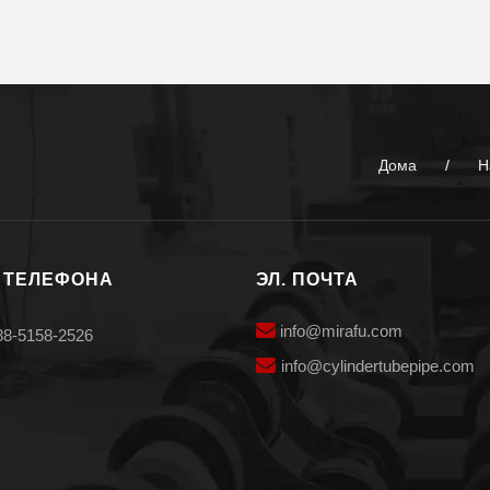
Дома
/
Н
 ТЕЛЕФОНА
ЭЛ. ПОЧТА

info@mirafu.com
88-5158-2526

i
nfo@cylindertubepipe.com