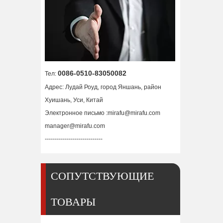
Основной корпус горелки Ref.428147 PMX125
0086-0510-83050082
Тел:
Адрес: Лудай Роуд, город Яншань, район
Хуишань, Уси, Китай
Электронное письмо :
mirafu@mirafu.com
manager@mirafu.com
-----------------------------
СОПУТСТВУЮЩИЕ
ТОВАРЫ
Завихритель 100A Ref.220051