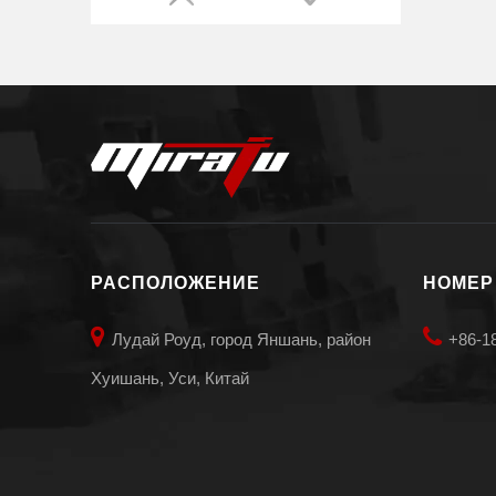
Электрод 100А Ref.220037
РАСПОЛОЖЕНИЕ
НОМЕР


Лудай Роуд, город Яншань, район
+86-1
Хуишань, Уси, Китай