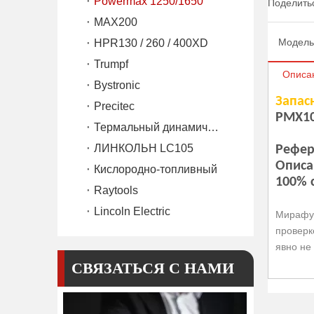
Powermax 1250/1650
Поделитьс
MAX200
Модель
HPR130 / 260 / 400XD
Trumpf
Описа
Bystronic
Запас
Precitec
PMX1
Термальный динамический SL60 / SL100
ЛИНКОЛЬН LC105
Рефер
Описа
Кислородно-топливный
100% 
Raytools
Lincoln Electric
Мирафу 
провер
явно не
СВЯЗАТЬСЯ С НАМИ