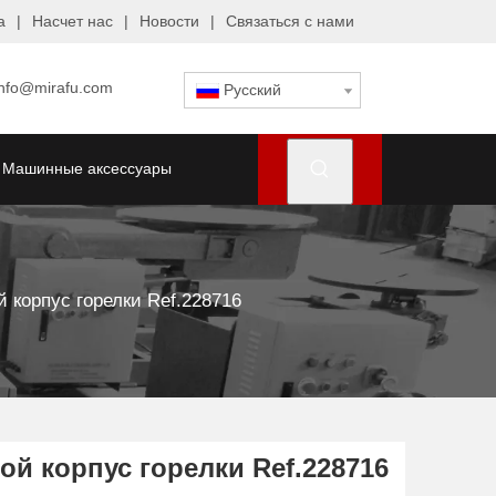
а
|
Насчет нас
|
Новости
|
Связаться с нами
info@mirafu.com
Pусский
Машинные аксессуары
 корпус горелки Ref.228716
й корпус горелки Ref.228716