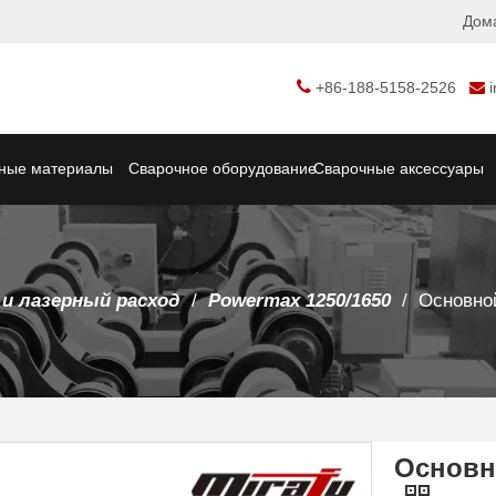
Дом

+86-188-5158-2526

ные материалы
Сварочное оборудование
Сварочные аксессуары
 и лазерный расход
/
Powermax 1250/1650
/
Основной
Основно