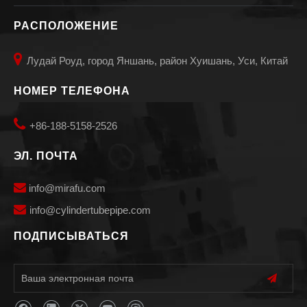
РАСПОЛОЖЕНИЕ

Лудай Роуд, город Яншань, район Хуишань, Уси, Китай
НОМЕР ТЕЛЕФОНА

+86-188-5158-2526
ЭЛ. ПОЧТА

info@mirafu.com

i
nfo@cylindertubepipe.com
ПОДПИСЫВАТЬСЯ