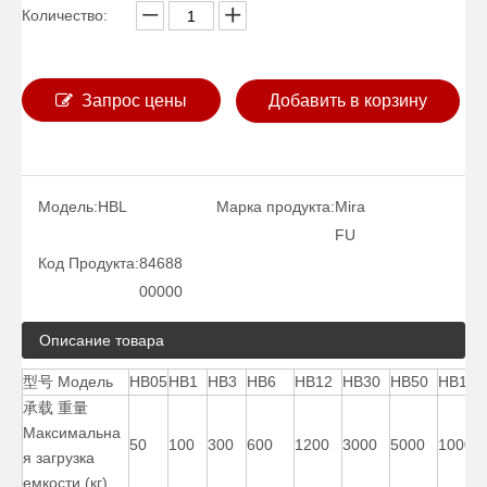
Количество:
Запрос цены
Добавить в корзину
Модель:
HBL
Марка продукта:
Mira
40000 фунтов ручной дешевый сварочный позиционер
400-фунтовый двухтрубный дешевый сварочный позиционер
FU
Код Продукта:
84688
00000
Описание товара
型号 Модель
HB05
HB1
HB3
HB6
HB12
HB30
HB50
HB100
承载 重量
Максимальна
50
100
300
600
1200
3000
5000
10000
я загрузка
емкости (кг)