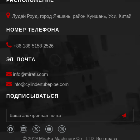
РАСПОЛОЖЕНИЕ

Лудай Роуд, город Яншань, район Хуишань, Уси, Китай
НОМЕР ТЕЛЕФОНА

+86-188-5158-2526
ЭЛ. ПОЧТА

info@mirafu.com

i
nfo@cylindertubepipe.com
ПОДПИСЫВАТЬСЯ
2019 MiraFu Machinery Co., LTD. Все права
