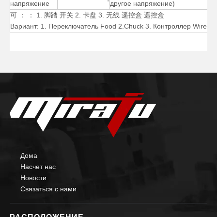
напряжение
другое напряжение)
可 ： ： 1. 脚踏 开关 2. 卡盘 3. 无线 遥控盒 遥控盒
Горизонтальный малый сварочный позиционер на 500 фунтов
3000-фунтовый поворотный сварочный позиционер для труб
Вариант: 1. Переключатель Food 2.Chuck 3. Контроллер Wireles
Дома
Насчет нас
Новости
Связаться с нами