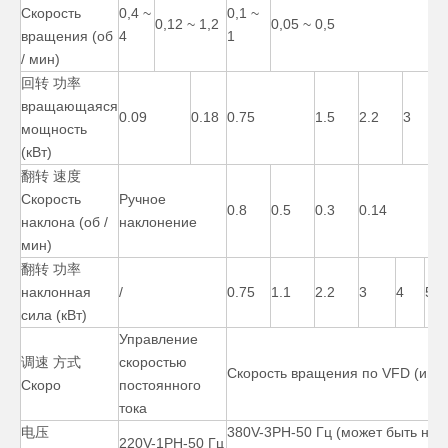
Скорость
0,4 ~
0,1 ~
0,12 ~ 1,2
0,05 ~ 0,5
вращения (об
4
1
/ мин)
回转 功率
вращающаяся
0.09
0.18
0.75
1.5
2.2
3
мощность
(кВт)
翻转 速度
200-фунтовый ручной дешевый сварочный позиционер
Малый сварочный позиционер с 3-осевым трубным роликом
Скорость
Ручное
0.8
0.5
0.3
0.14
наклона (об /
наклонение
мин)
翻转 功率
наклонная
/
0.75
1.1
2.2
3
4
5.5
сила (кВт)
Управление
调速 方式
скоростью
Скорость вращения по VFD (инв
Скоро
постоянного
тока
电压
380V-3PH-50 Гц (может быть нас
220V-1PH-50 Гц