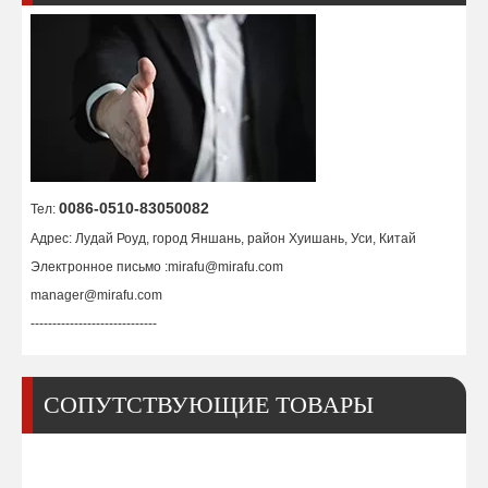
Позиционер для сварки стола для труб 20 кг
Малый сварочный позиционер для 2 труб 500 фунтов
0086-0510-83050082
Тел:
Адрес: Лудай Роуд, город Яншань, район Хуишань, Уси, Китай
Электронное письмо :
mirafu@mirafu.com
manager@mirafu.com
-----------------------------
СОПУТСТВУЮЩИЕ ТОВАРЫ
Настольный позиционер для сварки труб под углом 90 градусов
Позиционер для прецизионной сварки трубных роликов на 3000 фунтов