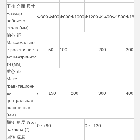
工作 台面 尺寸
Размер
Горизонтальный прецизионный сварочный манипулятор 40000 фунтов
Ручной вращающийся сварочный позиционер на 40000 фунтов
Φ300
Φ400
Φ600
Φ1000
Φ1200
Φ1400
Φ1500
Φ1800
рабочего
стола (мм)
偏心 距
Максимально
е расстояние
/
50
100
200
200
эксцентричнос
ти (мм)
重心 距
Макс
гравитационн
ая
/
150
200
300
400
центральная
90-градусный сварочный позиционер переменного тока для труб
Горизонтальный сварочный позиционер переменного тока на 500 фунтов
расстояние
(мм)
翻转 角度 Угол
0 ~+90
0 ~+120
наклона (°)
回转 速度