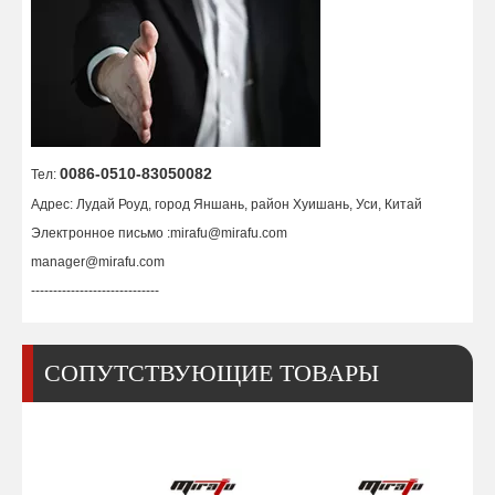
Артикул 220832 Щит
Трубка Охлаждения 40A-200A / Арт. 020963
0086-0510-83050082
Тел:
Адрес: Лудай Роуд, город Яншань, район Хуишань, Уси, Китай
Электронное письмо :
mirafu@mirafu.com
manager@mirafu.com
-----------------------------
СОПУТСТВУЮЩИЕ ТОВАРЫ
Удерживающая крышка Ref.120837 MAX200
Водопроводная трубка Ref.020963 MAX200