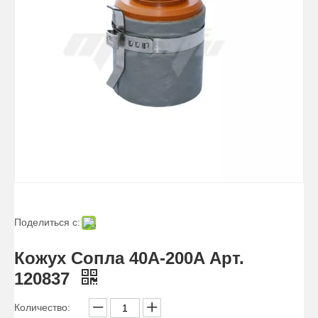
Щит 200A Ref.020424
Форсунка 200A Ref.020608
Поделиться с:
Электрод 200А Ref.220021
Кожух Сопла 40A-200A Арт.
120837
Количество: