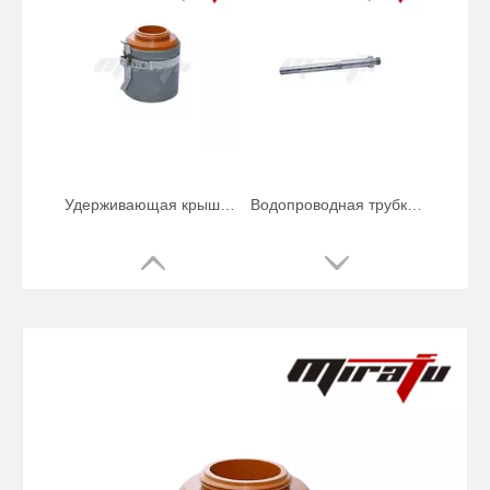
Сопло Ref.220530 HSD130
Основной корпус горелки MAX200 Ref.120584