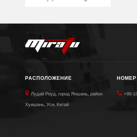
Водопроводная трубка Ref.020963 MAX200
РАСПОЛОЖЕНИЕ
НОМЕР


Лудай Роуд, город Яншань, район
+86-1
Хуишань, Уси, Китай