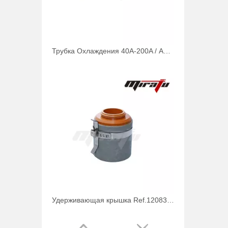
Трубка Охлаждения 40A-200A / Арт. 020963
Удерживающая крышка Ref.120837 MAX200