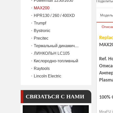
Powermax 1250/1650
Поделитьс
MAX200
Модель
HPR130 / 260 / 400XD
Trumpf
Описа
Bystronic
Replac
Precitec
MAX2
Термальный динамический SL60 / SL100
ЛИНКОЛЬН LC105
Ref. Н
Кислородно-топливный
Описа
Raytools
Ампер
Lincoln Electric
Plasm
СВЯЗАТЬСЯ С НАМИ
100% 
MiraFU i