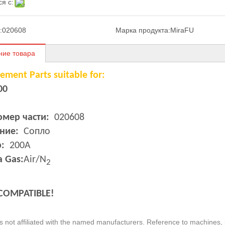
я с:
:
020608
Марка продукта:
MiraFU
ние товара
ement Parts suitable for:
00
омер части:
020608
ние:
Сопло
:
200A
a Gas:
Air/N
2
COMPATIBLE!
s not affiliated with the named manufacturers. Reference to machines, 