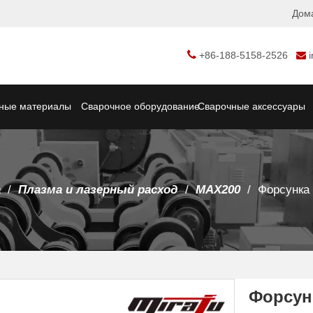
Дом

+86-188-5158-2526

ные материалы
Сварочное оборудование
Сварочные аксессуары
а
/
Плазма и лазерный расход
/
MAX200
/
Форсунка 
Форсунк