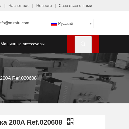
а
|
Насчет нас
|
Новости
|
Связаться с нами
info@mirafu.com
Pусский
Машинные аксессуары
200A Ref.020608
а 200A Ref.020608