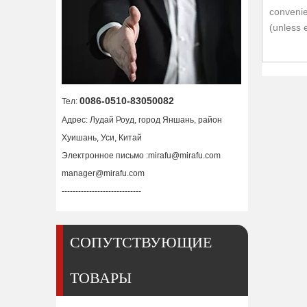
convenie
(unless 
0086-0510-83050082
Тел:
Адрес: Лудай Роуд, город Яншань, район
Хуишань, Уси, Китай
Электронное письмо :
mirafu@mirafu.com
manager@mirafu.com
-----------------------------
СОПУТСТВУЮЩИЕ
ТОВАРЫ
Артикул 220832 Щит