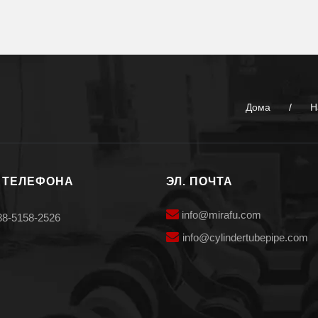
Дома
/
Н
 ТЕЛЕФОНА
ЭЛ. ПОЧТА

info@mirafu.com
88-5158-2526

i
nfo@cylindertubepipe.com