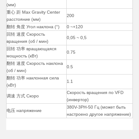
(мм)
重心 距 Max Gravity Center
Горизонтальный прецизионный сварочный манипулятор 40000 фунтов
Ручной вращающийся сварочный позиционер на 40000 фунтов
200
расстояние (мм)
翻转 角度 Угол наклона (°)
0 ~+120
回转 速度 Скорость
0,05 ~ 0,5
вращения (об / мин)
回转 功率 вращающаяся
0.75
мощность (кВт)
翻转 速度 Скорость наклона
0.5
(об / мин)
翻转 功率 наклонная сила
1.1
(кВт)
Скорость вращения по VFD
调速 方式 Скоро
(инвертор)
90-градусный сварочный позиционер переменного тока для труб
3-осевой настольный дешевый сварочный позиционер
380V-3PH-50 Гц (может быть
电压 напряжение
настроено другое напряжение)