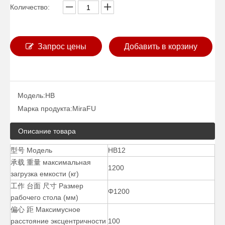
Количество:
Запрос цены
Добавить в корзину
Модель:
HB
40000 фунтов ручной дешевый сварочный позиционер
400-фунтовый двухтрубный дешевый сварочный позиционер
Марка продукта:
MiraFU
Описание товара
型号 Модель
HB12
承载 重量 максимальная
1200
загрузка емкости (кг)
工作 台面 尺寸 Размер
Φ1200
рабочего стола (мм)
偏心 距 Максимусное
расстояние эксцентричности
100