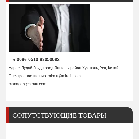
Позиционер для сварки стола для труб 20 кг
Малый сварочный позиционер для 2 труб 500 фунтов
0086-0510-83050082
Тел:
Адрес: Лудай Роуд, город Яншань, район Хуишань, Уси, Китай
Электронное письмо :
mirafu@mirafu.com
manager@mirafu.com
-----------------------------
СОПУТСТВУЮЩИЕ ТОВАРЫ
Настольный позиционер для сварки труб под углом 90 градусов
Позиционер для прецизионной сварки трубных роликов на 3000 фунтов