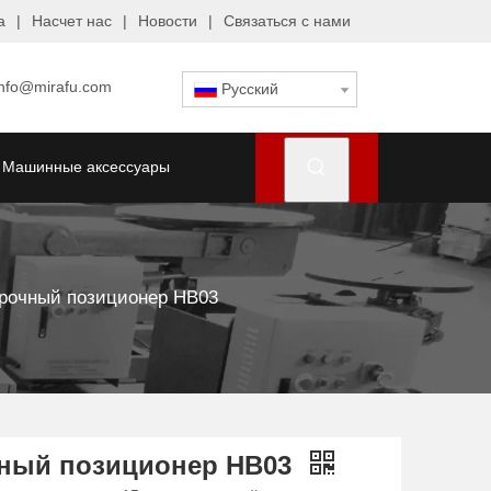
а
|
Насчет нас
|
Новости
|
Связаться с нами
info@mirafu.com
Pусский
Машинные аксессуары
рочный позиционер HB03
ный позиционер HB03