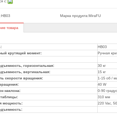
я с:
:
HB03
Марка продукта:
MiraFU
ние товара
:
HB03
ный крутящий момент:
Ручная кр
одъемность, горизонтальная:
30 кг
одъемность, вертикальная:
15 кг
ль скорости вращения:
1-15 об / м
вращения:
40 W
он наклона:
0-90 граду
 таблицы:
310 мм
я мощность:
220 Vac, 5
одъемность: