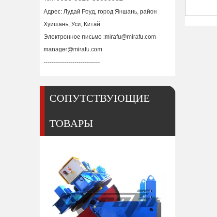
Адрес: Лудай Роуд, город Яншань, район
Хуишань, Уси, Китай
Электронное письмо :
mirafu@mirafu.com
manager@mirafu.com
-----------------------------
СОПУТСТВУЮЩИЕ
ТОВАРЫ
Позиционер для сварки стола для труб 20 кг