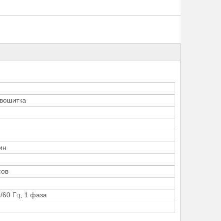
ивошитка
ин
сов
0/60 Гц, 1 фаза