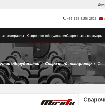
Дом

+86-188-5158-2526

ные материалы
Сварочное оборудование
Сварочные аксессуары
очное оборудование
/
Сварочный позиционер
/
Сва
Свароч