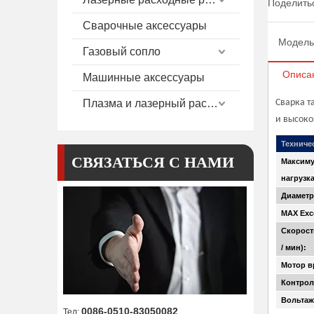
Поделитьс
Сварочные аксессуары
Модель
Газовый сопло
Описа
Машинные аксессуары
Плазма и лазерный расход
Сварка т
и высоко
Техниче
СВЯЗАТЬСЯ С НАМИ
Максиму
нагрузка
Диаметр
MAX Exce
Скорост
/ мин):
Мотор в
Контрол
Вольтаж
0086-0510-83050082
Тел: