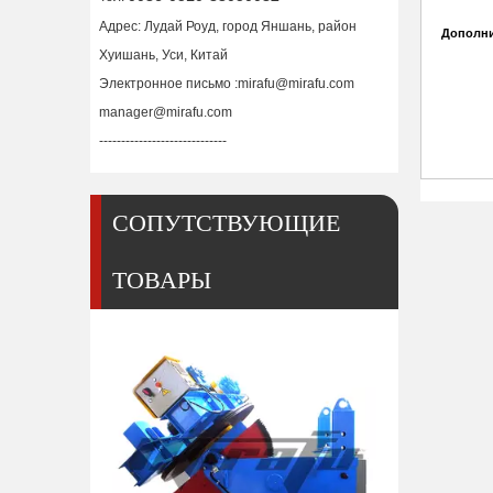
Адрес: Лудай Роуд, город Яншань, район
Дополни
Хуишань, Уси, Китай
Электронное письмо :
mirafu@mirafu.com
manager@mirafu.com
-----------------------------
СОПУТСТВУЮЩИЕ
ТОВАРЫ
Позиционер для сварки стола для труб 20 кг