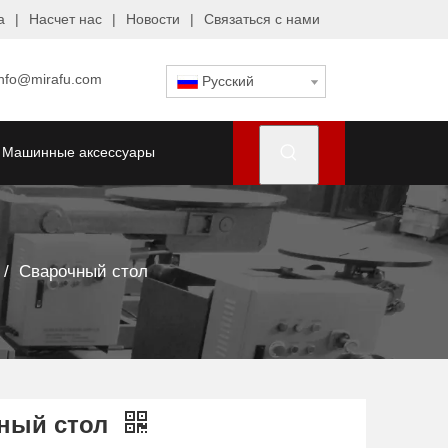
а
|
Насчет нас
|
Новости
|
Связаться с нами
info@mirafu.com
Pусский
Машинные аксессуары
/
Сварочный стол
ный стол