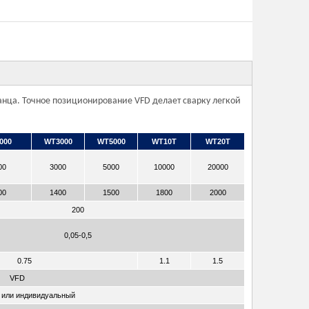
ланца. Точное позиционирование VFD делает сварку легкой
000
WT3000
WT5000
WT10T
WT20T
00
3000
5000
10000
20000
00
1400
1500
1800
2000
200
0,05-0,5
0.75
1.1
1.5
VFD
ц или индивидуальный