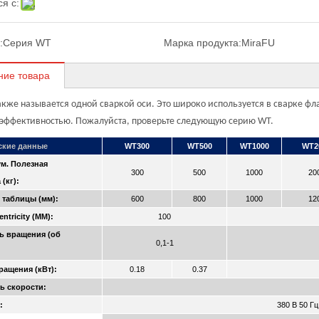
я с:
:
Серия WT
Марка продукта:
MiraFU
ние товара
акже называется одной сваркой оси. Это широко используется в сварке ф
эффективностью. Пожалуйста, проверьте следующую серию WT.
ские данные
WT300
WT500
WT1000
WT2
м. Полезная
300
500
1000
20
 (кг):
 таблицы (мм):
600
800
1000
12
ntricity (MM):
100
ь вращения (об
0,1-1
ращения (кВт):
0.18
0.37
ь скорости:
:
380 В 50 Г