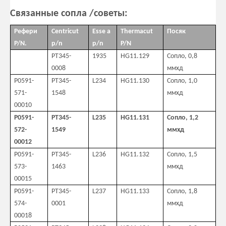
Связанные сопла /советы:
Рефери
Centricut
Esse a
Thermacut
Посяк
P/N.
p/n
p/n
P/N
PT345-
1935
HG11.129
Сопло, 0,8
0008
ммхд
P0591-
PT345-
L234
HG11.130
Сопло, 1,0
571-
1548
ммхд
00010
P0591-
PT345-
L235
HG11.131
Сопло, 1,2
572-
1549
ммхд
00012
P0591-
PT345-
L236
HG11.132
Сопло, 1,5
573-
1463
ммхд
00015
P0591-
PT345-
L237
HG11.133
Сопло, 1,8
574-
0001
ммхд
00018