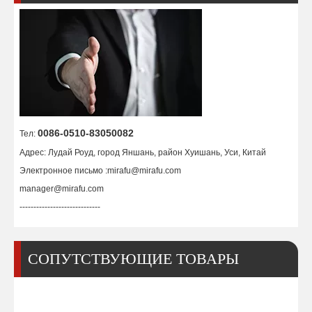
0086-0510-83050082
Тел:
Адрес: Лудай Роуд, город Яншань, район Хуишань, Уси, Китай
Электронное письмо :
mirafu@mirafu.com
manager@mirafu.com
-----------------------------
СОПУТСТВУЮЩИЕ ТОВАРЫ
Держатель сопла P0571-1501-00001 Precitec
Сопло Ref.P0591-002-00010 для Pecitec