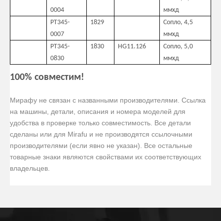
0004
ммхд
PT345-
1829
Сопло, 4,5
0007
ммхд
PT345-
1830
HG11.126
Сопло, 5,0
0830
ммхд
100% совместим!
Мирафу не связан с названными производителями. Ссылка
на машины, детали, описания и номера моделей для
удобства в проверке только совместимость. Все детали
сделаны или для Mirafu и не производятся ссылочными
производителями (если явно не указан). Все остальные
товарные знаки являются свойствами их соответствующих
владельцев.