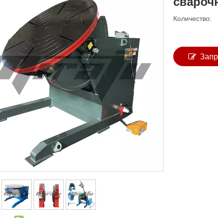
свароч
Количество:
Запр