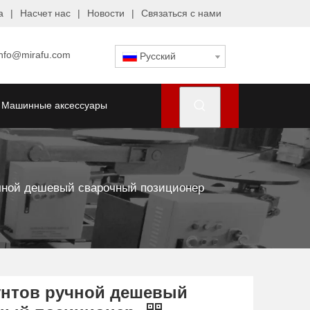
а
|
Насчет нас
|
Новости
|
Связаться с нами
info@mirafu.com
Pусский
Машинные аксессуары
чной дешевый сварочный позиционер
унтов ручной дешевый