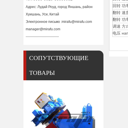
回转 功率 
Адрес: Лудай Роуд, город Яншань, район
翻转 速度 С
Хуишань, Уси, Китай
翻转 功率 
Электронное письмо :
mirafu@mirafu.com
调速 方式
manager@mirafu.com
电压 нап
-----------------------------
СОПУТСТВУЮЩИЕ
ТОВАРЫ
Позиционер для сварки стола для труб 20 кг