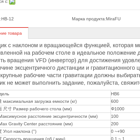
я с:
:
HB-12
Марка продукта:
MiraFU
ние товара
ик с наклоном и вращающейся функцией, которая мо
овленной на рабочем столе в идеальное положение д
сть вращения VFD (инвертор) для достижения удовле
чине эксцентричного дистанции и гравитационного ц
 крупные рабочие части гравитации должны выбират
ик не может выполнить задание, пожалуйста, свяжит
дель
HB6
аксимальная загрузка емкости (кг)
600
尺寸 Размер рабочего стола (мм)
Φ1000
ксимусное расстояние эксцентричности (мм)
100
x Gravity Center расстояние (мм)
200
Угол наклона (°)
0 ~+90
Скорость вращения (об / мин)
0,1 ~ 1