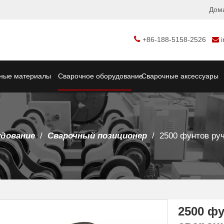
Дом

+86-188-5158-2526

ные материалы
Сварочное оборудование
Сварочные аксессуары
удование
/
Сварочный позиционер
/
2500 фунтов ру
2500 ф