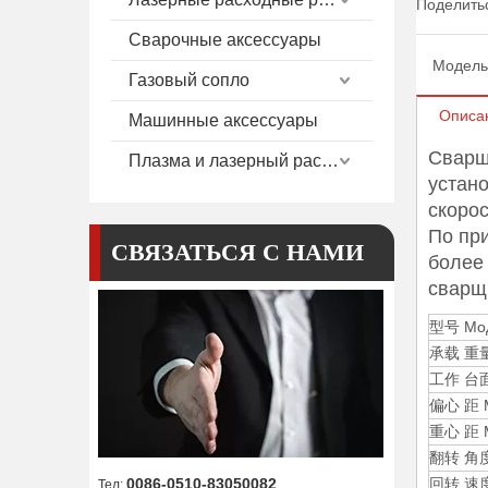
Поделитьс
Сварочные аксессуары
Модель
Газовый сопло
Описа
Машинные аксессуары
Сварщ
Плазма и лазерный расход
устан
скоро
По при
СВЯЗАТЬСЯ С НАМИ
более
сварщ
型号 Мо
承载 重量 м
工作 台面 
偏心 距 Ма
重心 距 Ma
翻转 角度 
0086-0510-83050082
回转 速度 
Тел: