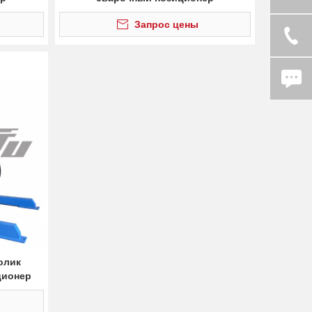
Запрос цены
олик
ционер