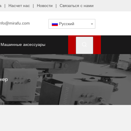
а
|
Насчет нас
|
Новости
|
Связаться с нами
info@mirafu.com
Pусский
Машинные аксессуары
нер