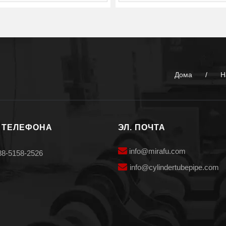
Дома
/
Н
 ТЕЛЕФОНА
ЭЛ. ПОЧТА

info@mirafu.com
88-5158-2526

i
nfo@cylindertubepipe.com