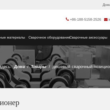
Дом

+86-188-5158-2526

ные материалы
Сварочное оборудование
Сварочные аксессуары
здесь:
Дома
/
Товары
/
дешевый сварочный позицио
ионер