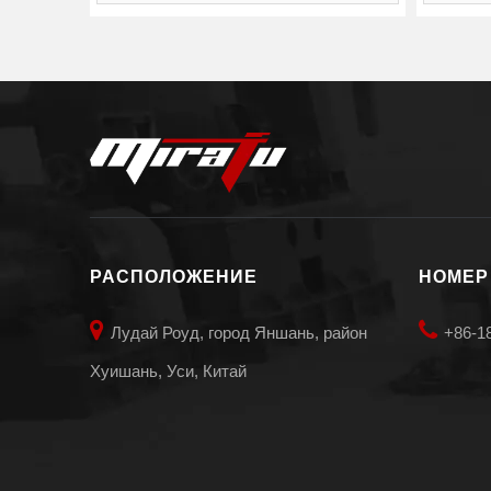
РАСПОЛОЖЕНИЕ
НОМЕР


Лудай Роуд, город Яншань, район
+86-1
Хуишань, Уси, Китай