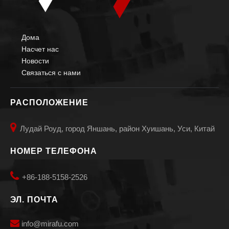
Дома
Насчет нас
Сварочные манипуляторы малого диаметра
Сварочные манипуляторы малых телескопических диаметров
Новости
Связаться с нами
РАСПОЛОЖЕНИЕ

Лудай Роуд, город Яншань, район Хуишань, Уси, Китай
НОМЕР ТЕЛЕФОНА

+86-188-5158-2526
ЭЛ. ПОЧТА
Сварочные манипуляторы для труб Авто сосуды
Сварочные манипуляторы для труб малых диаметров

info@mirafu.com