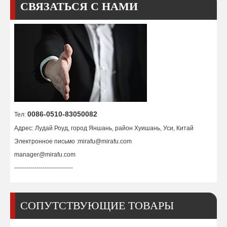
СВЯЗАТЬСЯ С НАМИ
Форсунка ТД 80А 9-8211
Сопло ТД 70А 9-8231
0086-0510-83050082
Тел:
Адрес: Лудай Роуд, город Яншань, район Хуишань, Уси, Китай
Электронное письмо :
mirafu@mirafu.com
manager@mirafu.com
-----------------------------
СОПУТСТВУЮЩИЕ ТОВАРЫ
Форсунка ТД 60А 9-8210
Форсунка ТД 50А 9-8209