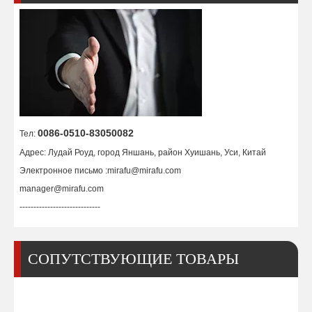
Защитный экран / Защитный колпачок 9-8239/ 9-8256/ 9-8238
Электрод TD P/N 9-8215
0086-0510-83050082
Тел:
Адрес: Лудай Роуд, город Яншань, район Хуишань, Уси, Китай
Электронное письмо :
mirafu@mirafu.com
manager@mirafu.com
-----------------------------
СОПУТСТВУЮЩИЕ ТОВАРЫ
Форсунка ТД 60А 9-8210
Форсунка ТД 80А 9-8211