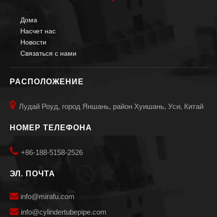
Дома
Насчет нас
Новости
Связаться с нами
РАСПОЛОЖЕНИЕ

Лудай Роуд, город Яншань, район Хуишань, Уси, Китай
НОМЕР ТЕЛЕФОНА

+86-188-5158-2526
ЭЛ. ПОЧТА

info@mirafu.com

i
nfo@cylindertubepipe.com