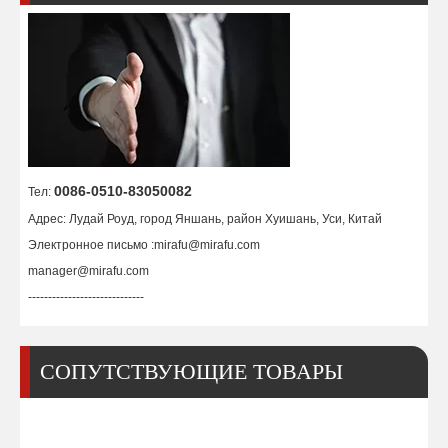
Форсунка ТД 50А 9-8209
Сопло ТД 70А 9-8231
0086-0510-83050082
Тел:
Адрес: Лудай Роуд, город Яншань, район Хуишань, Уси, Китай
Электронное письмо :
mirafu@mirafu.com
manager@mirafu.com
-----------------------------
СОПУТСТВУЮЩИЕ ТОВАРЫ
Форсунка ТД 80А 9-8211
Форсунка ТД 60А 9-8210